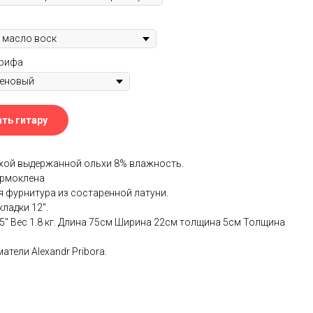
грифа
ть гитару
ухой выдержанной ольхи 8% влажность.
ермоклена
 фурнитура из состаренной латуни.
ладки 12".
5" Вес 1.8 кг. Длина 75см Ширина 22см толщина 5см Толщина
атели Alexandr Pribora.