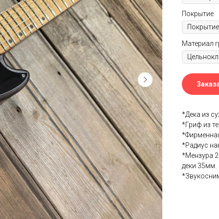
Покрытие
Материал 
Заказа
*Дека из с
*Гриф из т
*Фирменная
*Радиус нак
*Мензура 2
деки 35мм.
*Звукосним