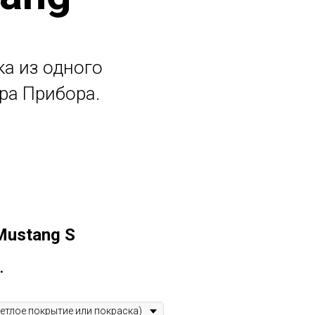
ка из одного
ра Прибора.
Mustang S
.