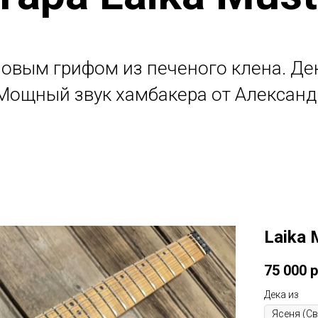
новым грифом из печеного клена. Де
 Мощный звук хамбакера от Александ
Laika 
75 000
р
Дека из